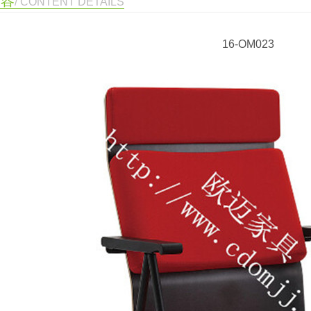
内容
/ CONTENT DETAILS
16-OM023