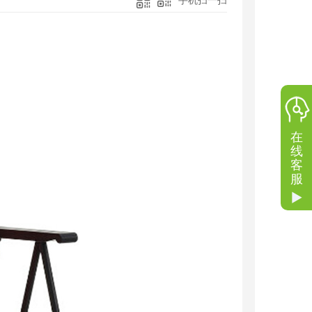
手机扫一扫
在
线
客
服