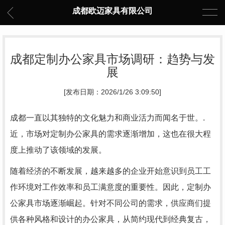
成都欧迈家具有限公司
成都定制办公家具市场调研：趋势与发
展
[发布日期：2026/1/26 3:09:50]
成都一直以其独特的文化魅力和商业活力而闻名于世。.
近，市场对定制办公家具的需求逐渐增加，这也在很大程
度上推动了该领域的发展。
随着经济的不断发展，越来越多的企业开始意识到员工工
作环境对工作效率和员工满意度的重要性。因此，定制办
公家具市场逐渐崛起。针对不同公司的需求，供应商们提
供各种风格和设计的办公家具，从简约现代到经典复古，