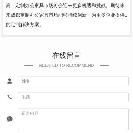
高，定制办公家具市场将会迎来更多机遇和挑战。期待未
来成都定制办公家具市场能够持续创新，为更多企业提供..
的定制解决方案。
在线留言
RELATED TO RECOMMEND