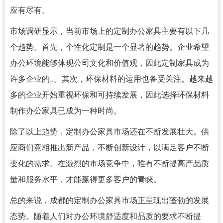
应有尽有。
市场调研显示，当前市场上的定制办公家具主要有以下几
个趋势。首先，个性化定制是一个显著的趋势。企业希望
办公环境能够体现公司文化和价值观，因此定制家具成为
许多企业的..。其次，环保材料的运用也备受关注。越来越
多的企业开始重视环保和可持续发展，因此选择环保材料
制作办公家具已成为一种时尚。
除了以上趋势，定制办公家具市场还在不断发展壮大。供
应商们竞相推出新产品，不断创新设计，以满足客户不断
变化的需求。在激烈的市场竞争中，唯有不断提高产品质
量和服务水平，才能赢得更多客户的青睐。
总的来说，成都的定制办公家具市场正呈现出蓬勃的发展
态势。随着人们对办公环境舒适度和品质的要求不断提