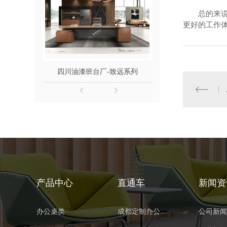
总的来
更好的工作体
四川油漆班台厂-致远系列
成都班台
产品中心
直通车
新闻资
办公桌类
成都定制办公家具
公司新闻