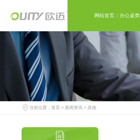
网站首页
办公桌类
当前位置：
首页
>
新闻资讯
>
其他