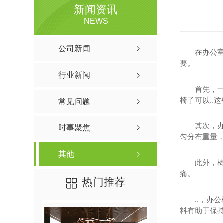
新闻资讯
NEWS
公司新闻
在办公
要。
行业新闻
首先，
椅子可以..
常见问题
其次，
时事聚焦
匀分布重量，
其他
此外，
痛。
热门推荐
..，办
料有助于保