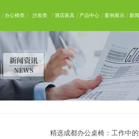
办公椅类
沙发类
酒店家具
产品中心
案例展示
新
精选成都办公桌椅：工作中的