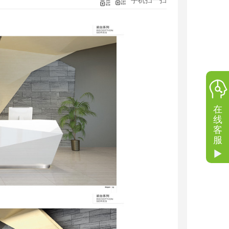
手机扫一扫
在
线
客
服