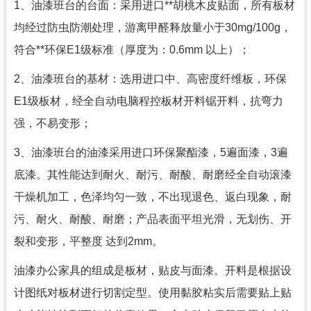
1
、油漆班台的台面：采用进口**胡桃木皮贴面，所有板材
均经过防虫防潮处理，游离甲醛释放量小于
30mg/100g
，
符合**环保
E1
级标准（厚度为：
0.6mm
以上）；
2
、油漆班台的基材：选用进口中、高密度纤维板，环保
E1
级板材，经全自动电脑程控板材开料锯开料，抗弯力
强，不易变形；
3
、油漆班台的油漆采用进口环保聚酯漆，
5
遍面漆，
3
遍
底漆。其性能达到耐火、耐污、耐酸、耐磨经全自动滚漆
干燥机加工，色泽均匀一致，不出现退色、返白现象，耐
污、耐火、耐酸、耐磨；产品表面平坦光滑，无划伤、开
裂和变形，平整度 达到
2mm
。
油漆办公家具的组成是板材，贴皮与面漆。开料是根据设
计图纸对板材进行切割定型。使用黏胶粘实后需要贴上贴