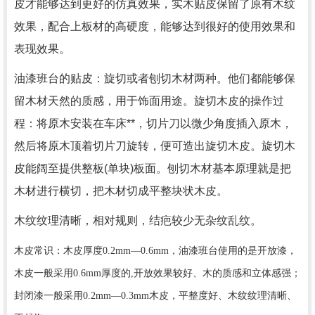
皮才能够达到更好的仿真效果，实木贴皮保留了原有木纹
效果，配合上板材的高硬度，能够达到很好的使用效果和
表现效果。
油漆班台的贴皮：旋切或者刨切木材两种。他们都能够保
留木材天然的质感，用于饰面用途。旋切木皮的操作过
程：将原木安装在车床**，切片刀以微少角度插入原木，
然后将原木顶着切片刀旋转，便可造出旋切木皮。旋切木
皮能阔至提供整板
(
单块
)
板面。刨切木材基本原理就是把
木材进行横切，把木材切成平整块状木皮。
木纹纹理清晰，相对规则，结疤较少无杂纹乱纹。
木皮常识：木皮厚度
0.2mm—0.6mm
，油漆班台使用的是开放漆，
木皮一般采用
0.6mm
厚度的
,
开放效果较好、木的质感和立体感强；
封闭漆一般采用
0.2mm—0.3mm
木皮，平整度好、木纹纹理清晰、