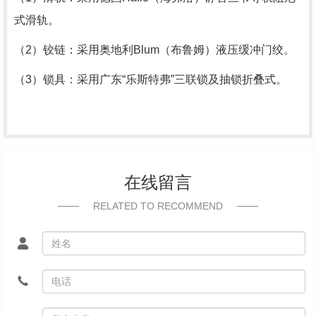
式滑轨。
（
2
）铰链：采用奥地利
Blum
（布鲁姆）液压缓冲门绞。
（
3
）锁具：采用广东
“
乐斯特弗
”
三联锁及抽锁折叠式。
在线留言
RELATED TO RECOMMEND