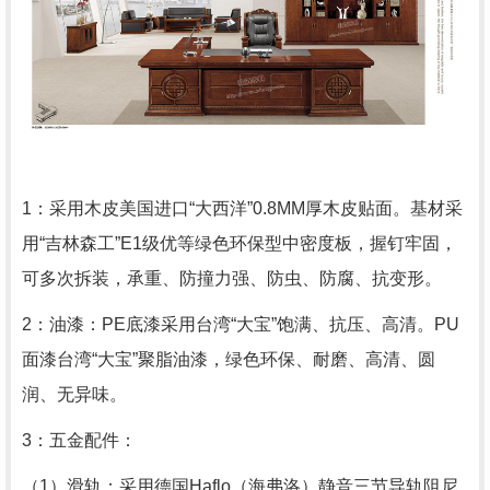
1
：采用木皮美国进口
“
大西洋
”0.8MM
厚木皮贴面。基材采
用
“
吉林森工
”E1
级优等绿色环保型中密度板，握钉牢固，
可多次拆装，承重、防撞力强、防虫、防腐、抗变形。
2
：油漆：
PE
底漆采用台湾
“
大宝
”
饱满、抗压、高清。
PU
面漆台湾
“
大宝
”
聚脂油漆，绿色环保、耐磨、高清、圆
润、无异味。
3
：五金配件：
（
1
）滑轨：采用德国
Haflo
（海弗洛）静音三节导轨阻尼