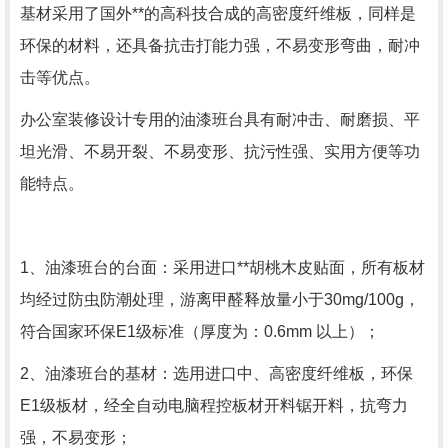
基材采用了国外**的高科技合成的高密度纤维板，同样是
环保的材料，还具备抗击打能力强，不易变形弯曲，耐冲
击等优点。
办公室装修设计专用的油漆班台具有耐冲击、耐磨损、平
坦光滑、不易开裂、不易变形、抗污性强、实用方便等功
能特点。
1
、油漆班台的台面：采用进口**胡桃木皮贴面，所有板材
均经过防虫防潮处理，游离甲醛释放量小于
30mg/100g
，
符合国家环保
E1
级标准（厚度为：
0.6mm
以上）；
2
、油漆班台的基材：选用进口中、高密度纤维板，环保
E1
级板材，经全自动电脑程控板材开料锯开料，抗弯力
强，不易变形；