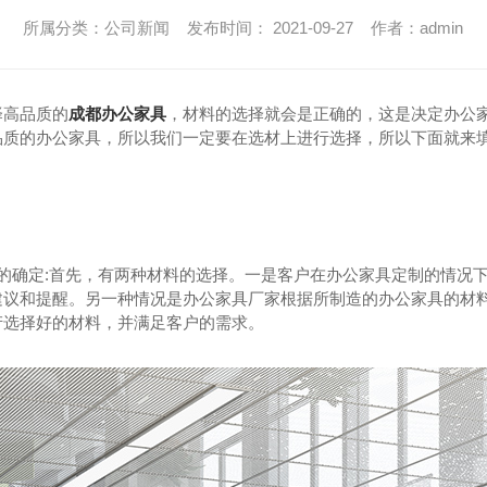
所属分类：公司新闻 发布时间： 2021-09-27 作者：admin
择高品质的
成都办公家具
，材料的选择就会是正确的，这是决定办公
品质的办公家具，所以我们一定要在选材上进行选择，所以下面就来
料的确定:首先，有两种材料的选择。一是客户在办公家具定制的情况
建议和提醒。另一种情况是办公家具厂家根据所制造的办公家具的材
产选择好的材料，并满足客户的需求。