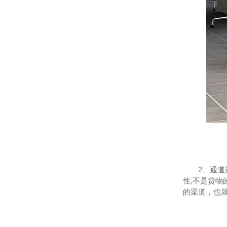
2、通道
性,不是货物
的渠道，也