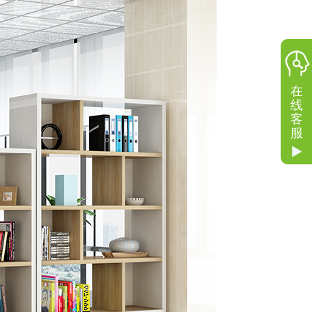
在
式班台销售03
线
客
服