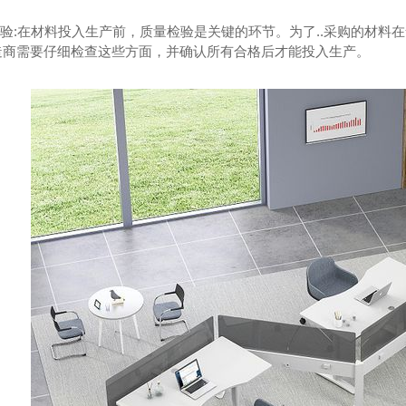
检验:在材料投入生产前，质量检验是关键的环节。为了..采购的材
造商需要仔细检查这些方面，并确认所有合格后才能投入生产。