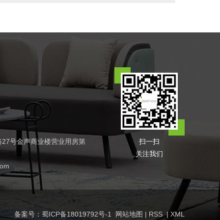
27号金声商业楼营业用房第
扫一扫
关注我们
com
备案号：
蜀ICP备18019792号-1
网站地图
|
RSS
|
XML