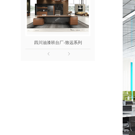
四川油漆班台厂-致远系列
成都班台