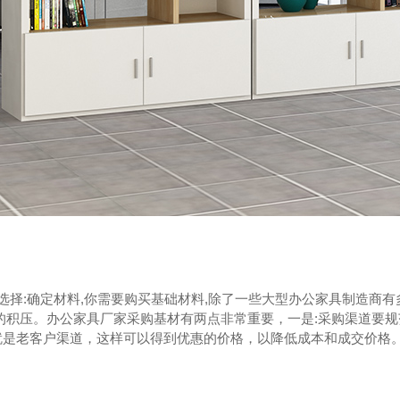
选择:确定材料,你需要购买基础材料,除了一些大型办公家具制造商有
的积压。办公家具厂家采购基材有两点非常重要，一是:采购渠道要规范
就是老客户渠道，这样可以得到优惠的价格，以降低成本和成交价格