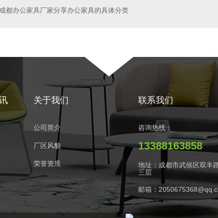
成都办公家具厂家分享办公家具的具体分类
讯
关于我们
联系我们
公司简介
咨询热线：
13388163858
厂区风貌
荣誉资质
地址：成都市武侯区双丰路
三层
邮箱：2050675368@qq.