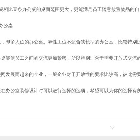
公桌相比直条办公桌的桌面范围更大，更能满足员工随意放置物品的
办公桌
位，即多人位的办公桌。异性工位不适合狭长型的办公室，比较特别
公桌能使员工之间的交流更加紧密，所以特别适合于需要开放式交流
联网发展而起来的企业，一般企业对于开放性的要求比较高，彼此需
是在办公室装修设计时可以进行选择的选项，希望可以为你的选择有