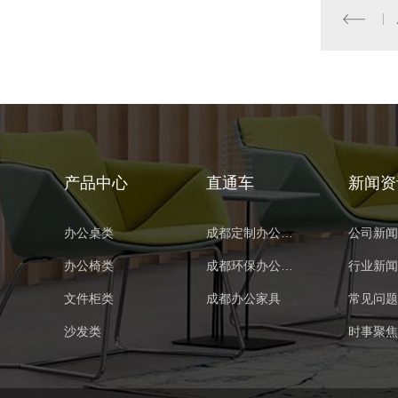
产品中心
直通车
新闻资
办公桌类
成都定制办公家具
公司新闻
办公椅类
成都环保办公家具
行业新闻
文件柜类
成都办公家具
常见问题
沙发类
时事聚焦