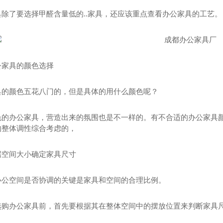
具除了要选择甲醛含量低的..家具，还应该重点查看办公家具的工艺。
公家具的颜色选择
具的颜色五花八门的，但是具体的用什么颜色呢？
色的办公家具，营造出来的氛围也是不一样的。有不合适的办公家具
的整体调性综合考虑的，
据空间大小确定家具尺寸
办公空间是否协调的关键是家具和空间的合理比例。
定制01
成都班台定制02
板
选购办公家具前，首先要根据其在整体空间中的摆放位置来判断家具