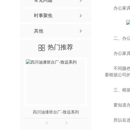
常见问题
办公家
时事聚焦
其他
二、办
热门推荐
办公家
不同颜
要根据公司
三、根
要知道
四川油漆班台厂-致远系列
成都班台
所以在